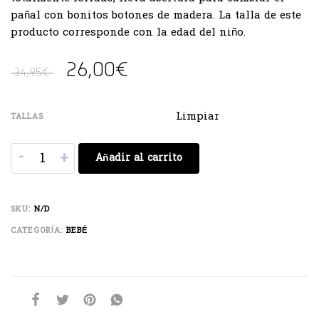
pañal con bonitos botones de madera. La talla de este
producto corresponde con la edad del niño.
26,00
€
34,95
€
Limpiar
TALLAS
-
+
Añadir al carrito
SKU:
N/D
CATEGORÍA:
BEBÉ