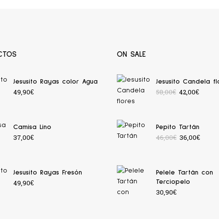
CTOS
ON SALE
Jesusito Rayas color Agua
Jesusito Candela fl
49,90
€
58,00
€
42,00
€
Camisa Lino
Pepito Tartán
37,00
€
46,00
€
36,00
€
Jesusito Rayas Fresón
Pelele Tartán con
49,90
€
Terciopelo
30,90
€