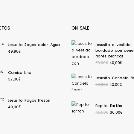
CTOS
ON SALE
Jesusito Rayas color Agua
Jesusito o vestido
49,90
€
bordado con cene
flores blancas
58,00
€
40,00
€
Camisa Lino
37,00
€
Jesusito Candela fl
58,00
€
42,00
€
Jesusito Rayas Fresón
49,90
€
Pepito Tartán
46,00
€
36,00
€