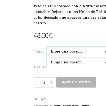
Peto de Lino forrado con cintura traser
ajustable. Déjanos en las Notas de Pedid
color deseado que aparece una vez estás
carrito.
48,00
€
Elige una opción
TALLA
Elige una opción
TIRANTE
-
+
Añadir al carrito
SKU:
N/D