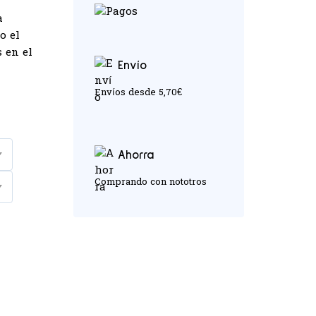
a
o el
 en el
Envío
Envíos desde 5,70€
Ahorra
Comprando con nototros