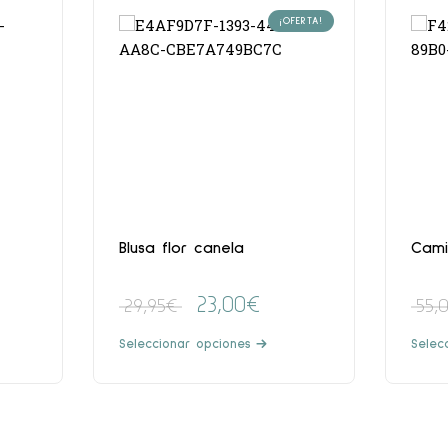
¡OFERTA!
Blusa flor canela
Cami
23,00
€
29,95
€
55,
Seleccionar opciones
Selec