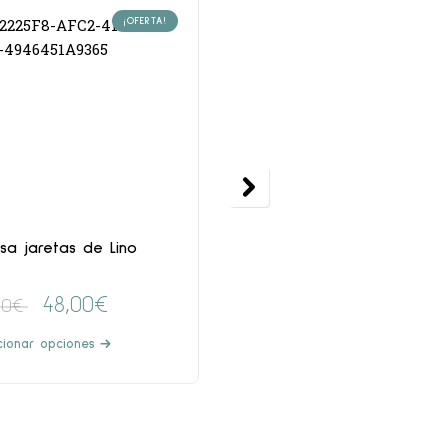
¡OFERTA!
sa jaretas de Lino
Pelele Inés
48,00
€
37,00
€
00
€
cionar opciones
Seleccionar opciones