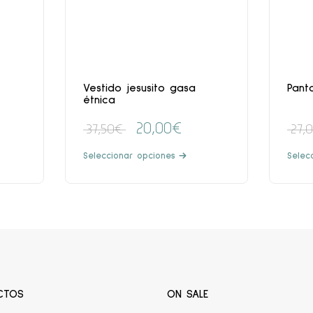
Vestido jesusito gasa
Pant
étnica
20,00
€
37,50
€
27,
Seleccionar opciones
Selec
CTOS
ON SALE