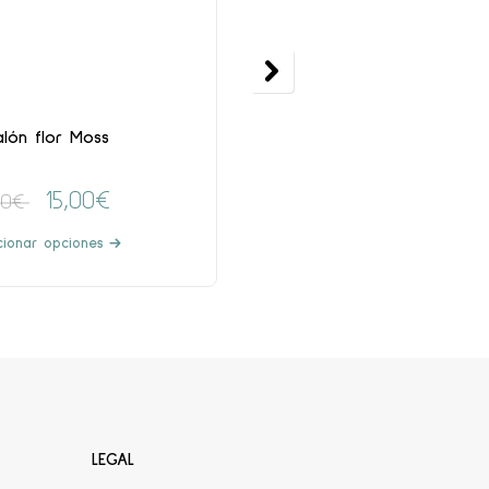
alón flor Moss
Jesusito vichy Ocre
15,00
€
20,00
€
00
€
39,00
€
cionar opciones
Seleccionar opciones
LEGAL