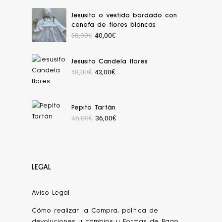
Jesusito o vestido bordado con
cenefa de flores blancas
58,00
€
40,00
€
Jesusito Candela flores
58,00
€
42,00
€
Pepito Tartán
46,00
€
36,00
€
LEGAL
Aviso Legal
Cómo realizar la Compra, política de
devoluciones y cambios y Formas de Pago